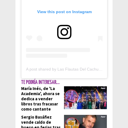
View this post on Instagram
A post shared by Las Flautas Del Cachun (@flautasdelcachun)
TE PODRÍA INTERESAR...
María Inés, de 'La
Academia', ahora se
dedica a vender
libros tras fracasar
como cantante
Sergio Basáñez
vende caldo de
hueso en ferias tras