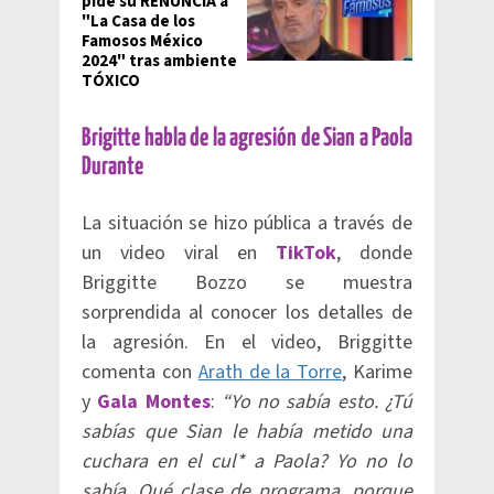
pide su RENUNCIA a
"La Casa de los
Famosos México
2024" tras ambiente
TÓXICO
Brigitte habla de la agresión de Sian a Paola
Durante
La situación se hizo pública a través de
un video viral en
TikTok
, donde
Briggitte Bozzo se muestra
sorprendida al conocer los detalles de
la agresión. En el video, Briggitte
comenta con
Arath de la Torre
, Karime
y
Gala Montes
:
“Yo no sabía esto. ¿Tú
sabías que Sian le había metido una
cuchara en el cul* a Paola? Yo no lo
sabía. Qué clase de programa, porque