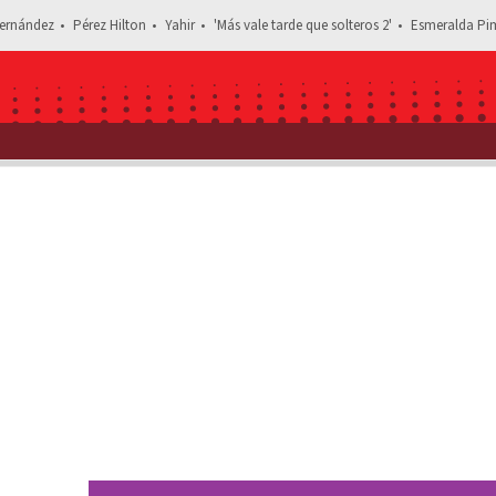
ernández
Pérez Hilton
Yahir
'Más vale tarde que solteros 2'
Esmeralda Pim
Estás leyendo: Paco de la O rompe en llanto y sufre