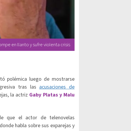
mpe en llanto y sufre violenta crisis
tó polémica luego de mostrarse
gresiva tras las
acusaciones de
as, la actriz
Gaby Platas y Malu
e que el actor de telenovelas
 donde habla sobre sus exparejas y