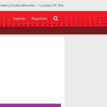
entel y Osvaldo Benavides
'La Granja VIP 2026
Ingresar
Regístrate
 violenta crisis tras las acusaciones de agresión en su contra