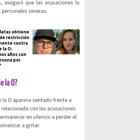
, aseguró que las acusaciones lo
s personales severas.
latas obtiene
de restricción
nente contra
 la O:
os años con
rsona por
"
e la O?
e la O aparece sentado frente a
relacionada con las acusaciones
ermanecer en silencio a perder el
 comenzar a gritar.