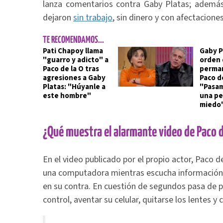
lanza comentarios contra Gaby Platas; además
dejaron
sin trabajo
, sin dinero y con afectacione
TE RECOMENDAMOS...
Pati Chapoy llama
Gaby P
"guarro y adicto" a
orden 
Paco de la O tras
perma
agresiones a Gaby
Paco de
Platas: "Húyanle a
"Pasam
este hombre"
una pe
miedo
¿Qué muestra el alarmante video de Paco d
En el video publicado por el propio actor, Paco d
una computadora mientras escucha información 
en su contra. En cuestión de segundos pasa de p
control, aventar su celular, quitarse los lentes y