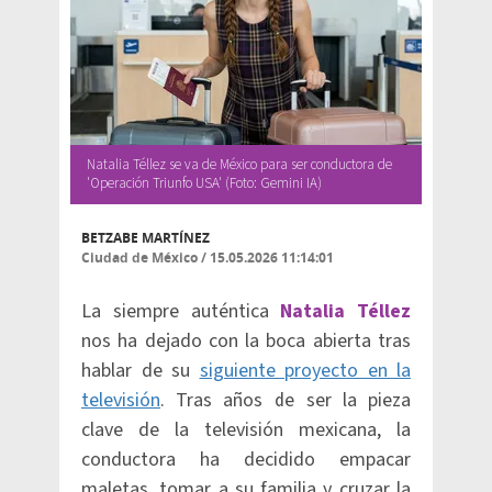
Natalia Téllez se va de México para ser conductora de
'Operación Triunfo USA' (Foto: Gemini IA)
BETZABE MARTÍNEZ
Ciudad de México
/
15.05.2026 11:14:01
La siempre auténtica
Natalia Téllez
nos ha dejado con la boca abierta tras
hablar de su
siguiente proyecto en la
televisión
. Tras años de ser la pieza
clave de la televisión mexicana, la
conductora ha decidido empacar
maletas, tomar a su familia y cruzar la