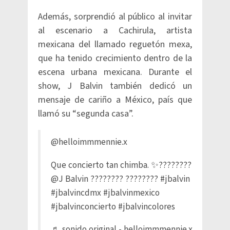
Además, sorprendió al público al invitar
al escenario a Cachirula, artista
mexicana del llamado reguetón mexa,
que ha tenido crecimiento dentro de la
escena urbana mexicana. Durante el
show, J Balvin también dedicó un
mensaje de cariño a México, país que
llamó su “segunda casa”.
@helloimmmennie.x
Que concierto tan chimba. ✨????????
@J Balvin ???????? ????????
#jbalvin
#jbalvincdmx
#jbalvinmexico
#jbalvinconcierto
#jbalvincolores
♬ sonido original - helloimmmennie.x