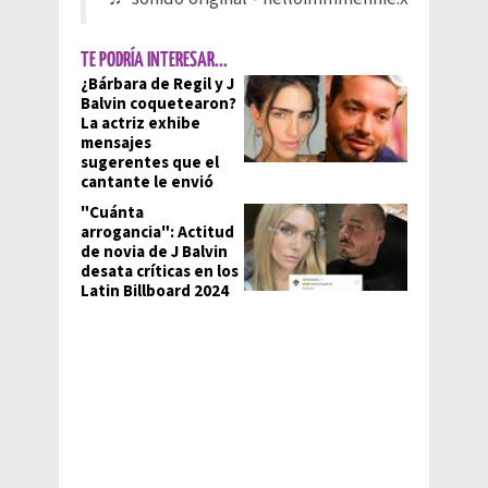
TE PODRÍA INTERESAR...
¿Bárbara de Regil y J
Balvin coquetearon?
La actriz exhibe
mensajes
sugerentes que el
cantante le envió
"Cuánta
arrogancia": Actitud
de novia de J Balvin
desata críticas en los
Latin Billboard 2024