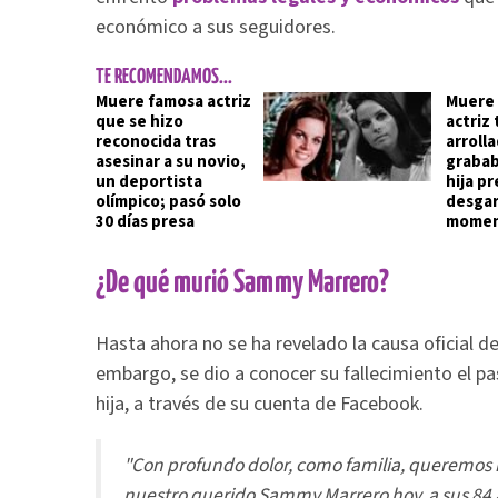
económico a sus seguidores.
TE RECOMENDAMOS...
Muere famosa actriz
Muere 
que se hizo
actriz 
reconocida tras
arroll
asesinar a su novio,
grabab
un deportista
hija pr
olímpico; pasó solo
desgar
30 días presa
mome
¿De qué murió Sammy Marrero?
Hasta ahora no se ha revelado la causa oficial 
embargo, se dio a conocer su fallecimiento el 
hija, a través de su cuenta de Facebook.
"Con profundo dolor, como familia, queremos i
nuestro querido Sammy Marrero hoy, a sus 84 a