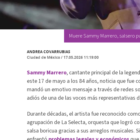
Muere Sammy Marrero, salsero pue
ANDREA COVARRUBIAS
Ciudad de México
/
17.05.2026 11:19:00
Sammy Marrero
, cantante principal de la legen
este 17 de mayo a los 84 años, noticia que fue c
mandó un emotivo mensaje a través de redes soc
adiós de una de las voces más representativas d
Durante décadas, el artista fue reconocido como 
agrupación de La Selecta, orquesta que logró co
salsa boricua gracias a sus arreglos musicales. Si
enfrentó
problemas legales y económicos
que 