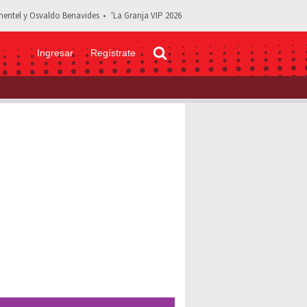
entel y Osvaldo Benavides
'La Granja VIP 2026
Ingresar
Regístrate
 'La Selecta', a los 84 años: "Su música vivirá para siempre"