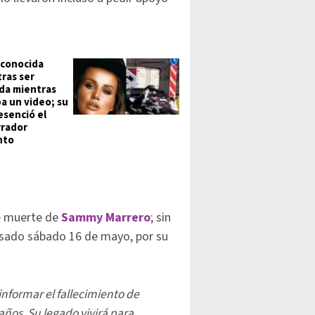
conocida
tras ser
ada mientras
a un video; su
esenció el
rador
nto
de muerte de
Sammy Marrero
; sin
pasado sábado 16 de mayo, por su
nformar el fallecimiento de
ños. Su legado vivirá para