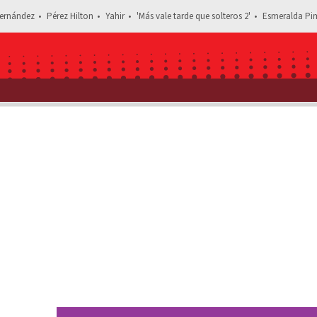
ernández
Pérez Hilton
Yahir
'Más vale tarde que solteros 2'
Esmeralda Pim
Estás leyendo: Muere Sammy Marrero, salsero puertorriqueño del grupo