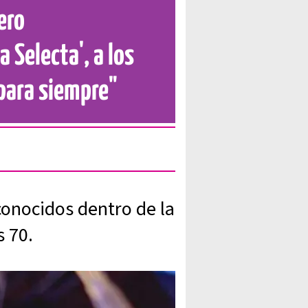
ero
 Selecta', a los
 para siempre"
econocidos dentro de la
s 70.