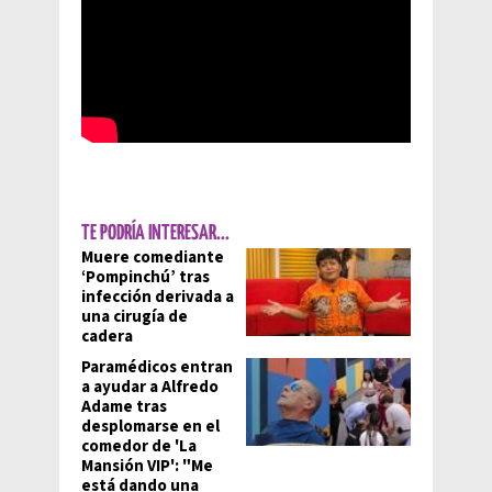
TE PODRÍA INTERESAR...
Muere comediante
‘Pompinchú’ tras
infección derivada a
una cirugía de
cadera
Paramédicos entran
a ayudar a Alfredo
Adame tras
desplomarse en el
comedor de 'La
Mansión VIP': "Me
está dando una