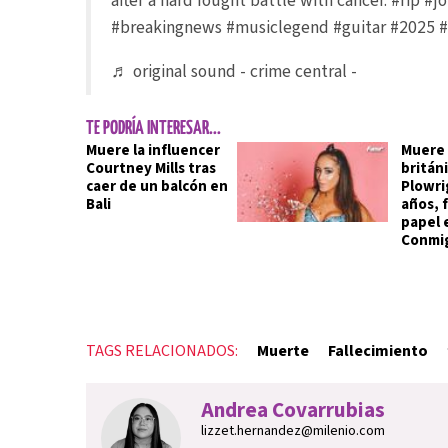
after a hard fought battle with cancer.
#rip
#j
#breakingnews
#musiclegend
#guitar
#2025
#
♬ original sound - crime central -
TE PODRÍA INTERESAR...
Muere la influencer
Muere 
Courtney Mills tras
britán
caer de un balcón en
Plowri
Bali
años, 
papel e
Conmi
TAGS RELACIONADOS:
Muerte
Fallecimiento
Andrea Covarrubias
lizzet.hernandez@milenio.com