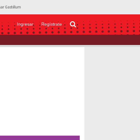
sar Gastélum
Ingresar
Regístrate
kes, guitarrista de “Thin Lizzy” y “Whitesnake” a los 65 años