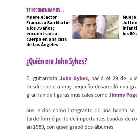
TE RECOMENDAMOS...
Muere el actor
Muere 
Francisco San Martin
Juttner
a los 39 años;
infanti
encuentran su
los 60
cuerpo en una casa
de Los Ángeles
¿Quién era John Sykes?
El guitarrista
John Sykes
, nació el 29 de jul
Desde que era muy pequeño desarrolló una gran
gran fan de figuras musicales como
Jimmy Page
Sus inicios como integrante de una banda se 
tarde formó parte de importantes bandas de ro
en 1980, con quien grabó dos álbumes.