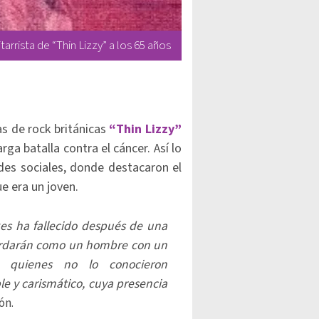
arrista de “Thin Lizzy” a los 65 años
as de rock británicas
“Thin Lizzy”
arga batalla contra el cáncer. Así lo
es sociales, donde destacaron el
e era un joven.
es ha fallecido después de una
cordarán como un hombre con un
a quienes no lo conocieron
 y carismático, cuya presencia
ón.