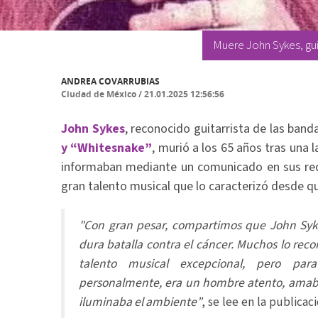
Muere John Sykes, guit
ANDREA COVARRUBIAS
Ciudad de México
/
21.01.2025 12:56:56
John Sykes
, reconocido guitarrista de las band
y “Whitesnake”
, murió a los 65 años tras una l
informaban mediante un comunicado en sus red
gran talento musical que lo caracterizó desde qu
"Con gran pesar, compartimos que John Syk
dura batalla contra el cáncer. Muchos lo re
talento musical excepcional, pero par
personalmente, era un hombre atento, amable
iluminaba el ambiente”
, se lee en la publicaci