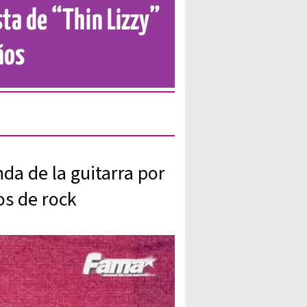
sta de “Thin Lizzy”
ños
da de la guitarra por
os de rock