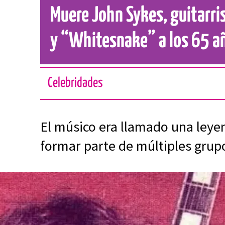
Muere John Sykes, guitarri
y “Whitesnake” a los 65 a
Celebridades
El músico era llamado una leyen
formar parte de múltiples grup