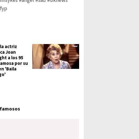
ohnsykes
#angel
#sad
#uknews
fyp
la actriz
ica Joan
ght a los 95
famosa por su
n 'Baila
go'
famosos