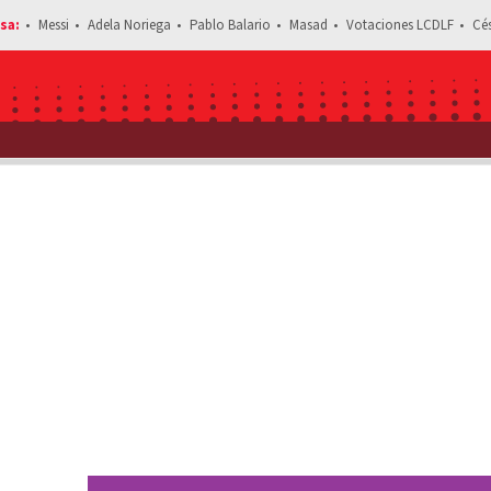
Messi
Adela Noriega
Pablo Balario
Masad
Votaciones LCDLF
Cé
Estás leyendo: Muere John Sy