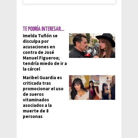
TE PODRÍA INTERESAR...
Imelda Tuñón se
disculpa por
acusaciones en
contra de José
Manuel Figueroa;
tendría miedo de ir a
la cárcel
Maribel Guardia es
criticada tras
promocionar el uso
de sueros
vitaminados
asociados a la
muerte de 8
personas