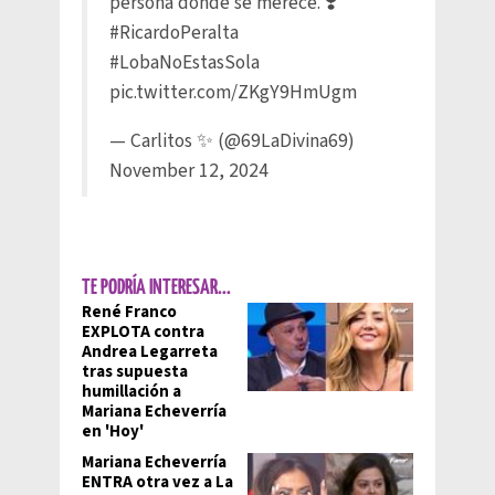
persona donde se merece. ❣️
#RicardoPeralta
#LobaNoEstasSola
pic.twitter.com/ZKgY9HmUgm
— Carlitos ✨ (@69LaDivina69)
November 12, 2024
TE PODRÍA INTERESAR...
René Franco
EXPLOTA contra
Andrea Legarreta
tras supuesta
humillación a
Mariana Echeverría
en 'Hoy'
Mariana Echeverría
ENTRA otra vez a La