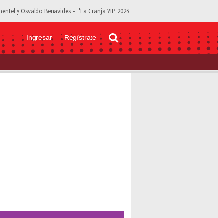
entel y Osvaldo Benavides
'La Granja VIP 2026
Ingresar
Regístrate
a sus fans por ir a cantar con Alicia Villarreal; así respondió