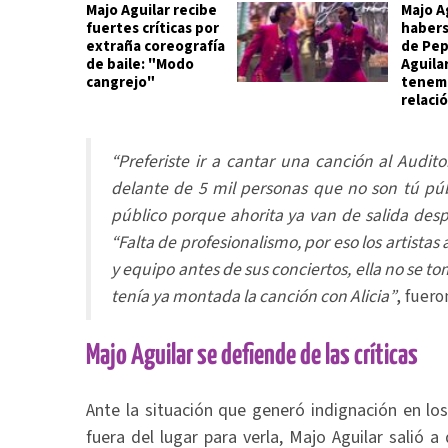
Majo Aguilar recibe
Majo A
fuertes críticas por
habers
extraña coreografía
de Pep
de baile: "Modo
Aguila
cangrejo"
tenem
relaci
“Preferiste ir a cantar una canción al Auditor
delante de 5 mil personas que no son tú públi
público porque ahorita ya van de salida desp
“Falta de profesionalismo, por eso los artista
y equipo antes de sus conciertos, ella no se to
tenía ya montada la canción con Alicia”
, fuero
Majo Aguilar se defiende de las críticas
Ante la situación que generó indignación en lo
fuera del lugar para verla, Majo Aguilar salió a