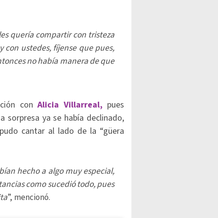
es quería compartir con tristeza
 con ustedes, fíjense que pues,
entonces no había manera de que
ación con
Alicia Villarreal,
pues
da sorpresa ya se había declinado,
pudo cantar al lado de la “güera
bían hecho a algo muy especial,
nstancias como sucedió todo, pues
ita
”, mencionó.