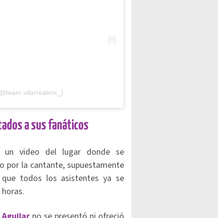
(@team.vilarrealmx_)
tados a sus fanáticos
ó un video del lugar donde se
cho por la cantante, supuestamente
que todos los asistentes ya se
 horas.
 Aguilar
no se presentó ni ofreció