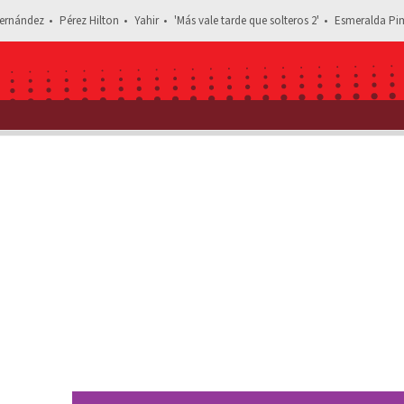
ernández
Pérez Hilton
Yahir
'Más vale tarde que solteros 2'
Esmeralda Pim
Estás leyendo: Majo Aguilar es acusada de dejar plantados 