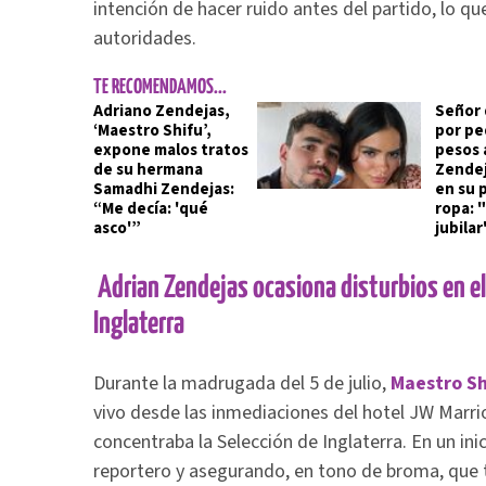
intención de hacer ruido antes del partido, lo qu
autoridades.
TE RECOMENDAMOS...
Adriano Zendejas,
Señor 
‘Maestro Shifu’,
por ped
expone malos tratos
pesos 
de su hermana
Zendej
Samadhi Zendejas:
en su 
“Me decía: 'qué
ropa: 
asco'”
jubilar
Adrian Zendejas ocasiona disturbios en el 
Inglaterra
Durante la madrugada del 5 de julio,
Maestro Sh
vivo desde las inmediaciones del hotel JW Marri
concentraba la Selección de Inglaterra. En un ini
reportero y asegurando, en tono de broma, que