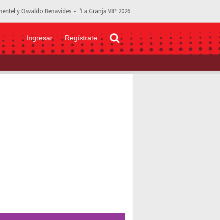
entel y Osvaldo Benavides
'La Granja VIP 2026
Ingresar
Regístrate
fu’ ocasiona disturbios en hotel de la Selección de Inglaterra