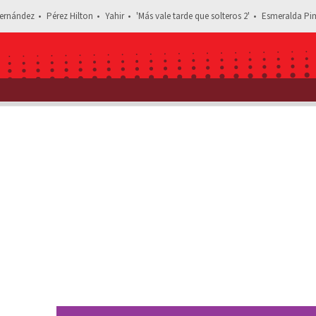
ernández
Pérez Hilton
Yahir
'Más vale tarde que solteros 2'
Esmeralda Pim
Estás leyendo: ¿Adriano Zendejas fue detenido? ‘Maestro Shi