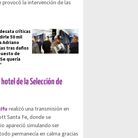
e provocó la intervención de las
desata críticas
irle 50 mil
a Adriano
as tras daños
puesto de
"Se quería
"
hotel de la Selección de
ifu
realizó una transmisión en
ott Santa Fe, donde se
cio apareció simulando ser
 todo permanecía en calma gracias