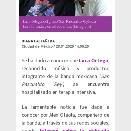
Luca Ortega, del grupo ‘San Pascualito Rey’, está
hospitalizado y en estado crítico (Instagram)
DIANA CASTAÑEDA
Ciudad de México
/
28.01.2025 14:06:25
Se ha dado a conocer que
Luca Ortega
,
reconocido músico y productor,
integrante de la banda mexicana ‘
San
Pascualito Rey’
, se encuentra
hospitalizado en terapia intensiva.
La lamentable noticia fue dada a
conocer por Alex Otaola, compañero de
la banda, a través de sus redes sociales,
donde
informó sobre la delicada