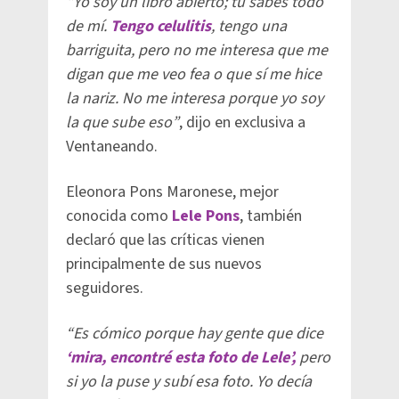
“Yo soy un libro abierto; tú sabes todo
de mí.
Tengo celulitis
, tengo una
barriguita, pero no me interesa que me
digan que me veo fea o que sí me hice
la nariz. No me interesa porque yo soy
la que sube eso”
, dijo en exclusiva a
Ventaneando.
Eleonora Pons Maronese, mejor
conocida como
Lele Pons
, también
declaró que las críticas vienen
principalmente de sus nuevos
seguidores.
“Es cómico porque hay gente que dice
‘mira, encontré esta foto de Lele’,
pero
si yo la puse y subí esa foto. Yo decía