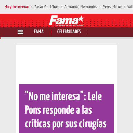
César Gastélum
Armando Hernández
Pérez Hilton
Yah
FAMA
CELEBRIDADES
Comparte esta noticia
"No me interesa": Lele
Pons responde a las
críticas por sus cirugías