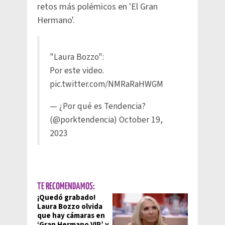
retos más polémicos en 'El Gran
Hermano'.
"Laura Bozzo":
Por este video.
pic.twitter.com/NMRaRaHWGM
— ¿Por qué es Tendencia?
(@porktendencia)
October 19,
2023
TE RECOMENDAMOS:
¡Quedó grabado!
Laura Bozzo olvida
que hay cámaras en
‘Gran Hermano VIP’ y