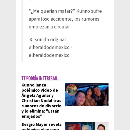
"¿Me querian matar?" Kunno sufre
aparatoso accidente, los rumores
empiezan a circular
♬ sonido original -
elheraldodemexico -
elheraldodemexico
TE PODRÍA INTERESAR...
Kunno lanza
polémico video de
Ángela Aguilar y
Christian Nodal tras
rumores de divorcio
y lo elimina: "Están
enojados"
Sergio Mayer revela
polémico plan para