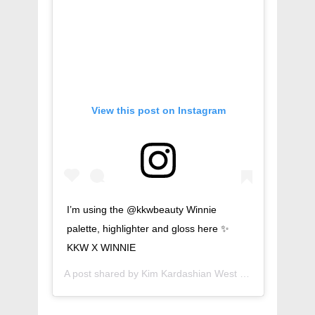
View this post on Instagram
I’m using the @kkwbeauty Winnie
palette, highlighter and gloss here ✨
KKW X WINNIE
A post shared by
Kim Kardashian West
(@kimkardashian) on