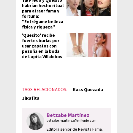
Tal Fredo y Quesito
habrían hecho ritual
para atraer fama y
fortuna:
"Entrégame belleza
física y riqueza"
'Quesito' recibe
fuertes burlas por
usar zapatos con
pezuña en la boda
de Lupita Villalobos
TAGS RELACIONADOS:
Kass Quezada
JiRafita
Betzabe Martínez
betzabe.martinez@milenio.com
Editora senior de Revista Fama.