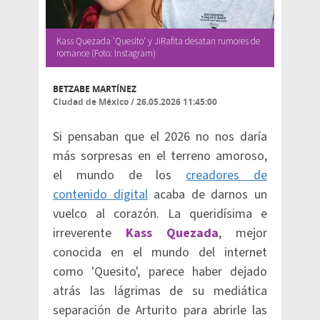
Kass Quezada 'Quesito' y JiRafita desatan rumores de
romance (Foto: Instagram)
BETZABE MARTÍNEZ
Ciudad de México
/
26.05.2026 11:45:00
Si pensaban que el 2026 no nos daría
más sorpresas en el terreno amoroso,
el mundo de los
creadores de
contenido digital
acaba de darnos un
vuelco al corazón. La queridísima e
irreverente
Kass Quezada
, mejor
conocida en el mundo del internet
como 'Quesito', parece haber dejado
atrás las lágrimas de su mediática
separación de Arturito para abrirle las