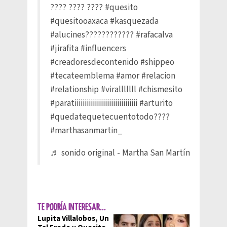
???? ???? ????
#quesito
#quesitooaxaca
#kasquezada
#alucines????????????
#rafacalva
#jirafita
#influencers
#creadoresdecontenido
#shippeo
#tecateemblema
#amor
#relacion
#relationship
#viralllllll
#chismesito
#paratiiiiiiiiiiiiiiiiiiiiiiiiiiiiiii
#arturito
#quedatequetecuentotodo????
#marthasanmartin_
♬ sonido original - Martha San Martín
TE PODRÍA INTERESAR...
Lupita Villalobos, Un