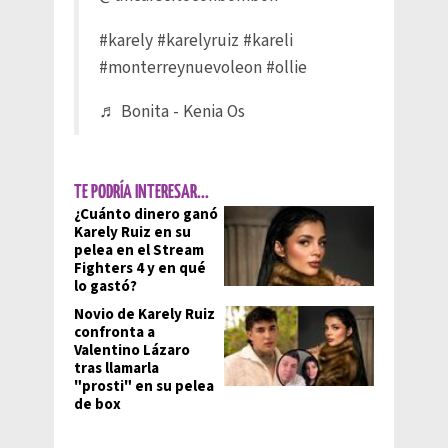
#karely
#karelyruiz
#kareli
#monterreynuevoleon
#ollie
♬ Bonita - Kenia Os
TE PODRÍA INTERESAR...
¿Cuánto dinero ganó
Karely Ruiz en su
pelea en el Stream
Fighters 4 y en qué
lo gastó?
Novio de Karely Ruiz
confronta a
Valentino Lázaro
tras llamarla
"prosti" en su pelea
de box