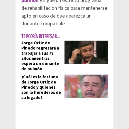
pulmón
y sigue un estricto programa
de rehabilitación física para mantenerse
apto en caso de que aparezca un
donante compatible.
TE PODRÍA INTERESAR...
Jorge Ortiz de
Pinedo regresará a
trabajar a sus 78
años mientras
espera un donante
de pulmón
¿Cuál es la fortuna
de Jorge Ortiz de
Pinedo y quienes
son lo herederos de
su legado?