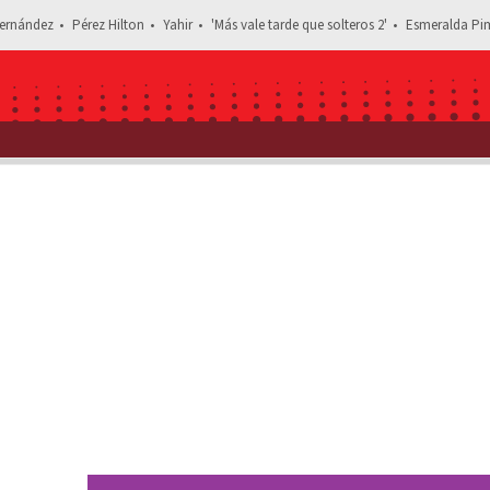
ernández
Pérez Hilton
Yahir
'Más vale tarde que solteros 2'
Esmeralda Pim
Estás leyendo: Video de Joa