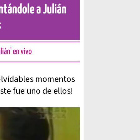
ntándole a Julián
s
lián' en vivo
nolvidables momentos
ste fue uno de ellos!