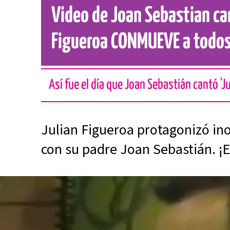
Video de Joan Sebastian ca
Figueroa CONMUEVE a todo
Así fue el día que Joan Sebastián cantó 'Ju
Julian Figueroa protagonizó i
con su padre Joan Sebastián. ¡E