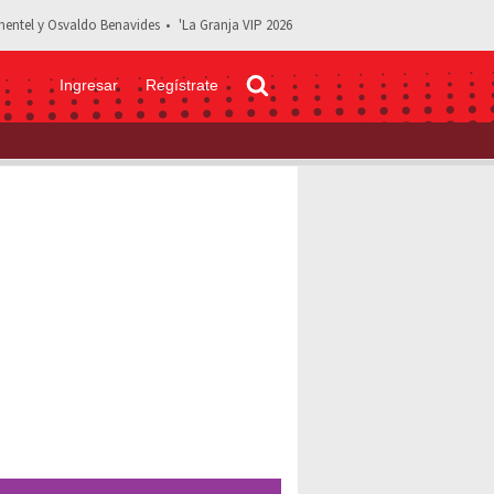
entel y Osvaldo Benavides
'La Granja VIP 2026
Ingresar
Regístrate
n Sebastian cantándole a Julián Figueroa CONMUEVE a todos