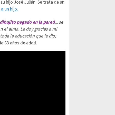
su hijo José Julián. Se trata de un
 a un hijo.
 dibujito pegado en la pared
... se
n el alma. Le doy gracias a mi
toda la educación que le dio;
z de 63 años de edad.