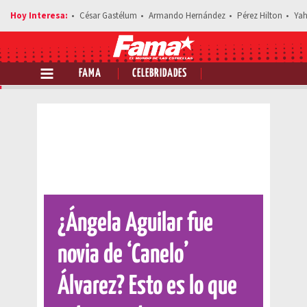
César Gastélum
Armando Hernández
Pérez Hilton
Yah
FAMA
CELEBRIDADES
Comparte esta noticia
¿Ángela Aguilar fue
novia de ‘Canelo’
Álvarez? Esto es lo que