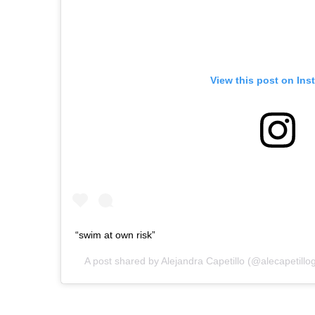
View this post on Ins
“swim at own risk”
A post shared by
Alejandra Capetillo
(@alecapetillo