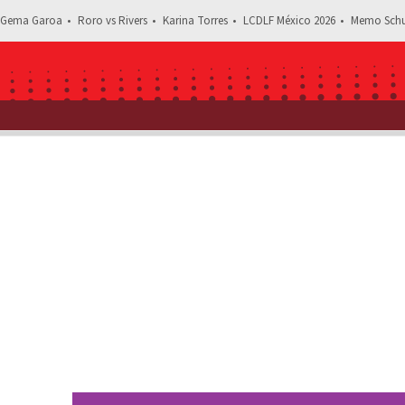
Gema Garoa
Roro vs Rivers
Karina Torres
LCDLF México 2026
Memo Schu
Estás leyendo: El impactante abdo