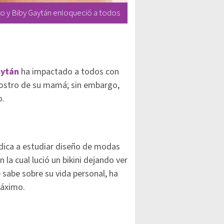
do y Biby Gaytán enloqueció a todos
aytán
ha impactado a todos con
 rostro de su mamá; sin embargo,
o.
edica a estudiar diseño de modas
la cual lució un bikini dejando ver
sabe sobre su vida personal, ha
máximo.