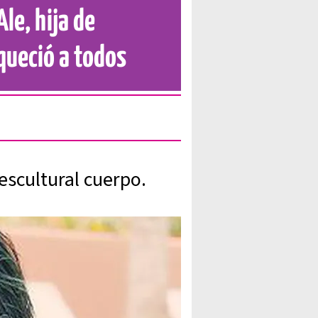
le, hija de
queció a todos
escultural cuerpo.