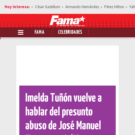
César Gastélum
Armando Hernández
Pérez Hilton
Yah
FAMA
CELEBRIDADES
Comparte esta noticia
Imelda Tuñón vuelve a
hablar del presunto
abuso de José Manuel