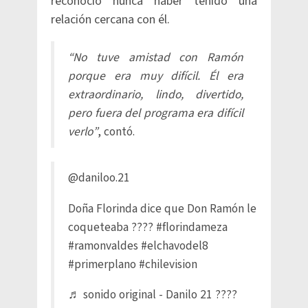
reconoció nunca haber tenido una
relación cercana con él.
“No tuve amistad con Ramón
porque era muy difícil. Él era
extraordinario, lindo, divertido,
pero fuera del programa era difícil
verlo”
, contó.
@daniloo.21
Doña Florinda dice que Don Ramón le
coqueteaba ????
#florindameza
#ramonvaldes
#elchavodel8
#primerplano
#chilevision
♬ sonido original - Danilo 21 ????