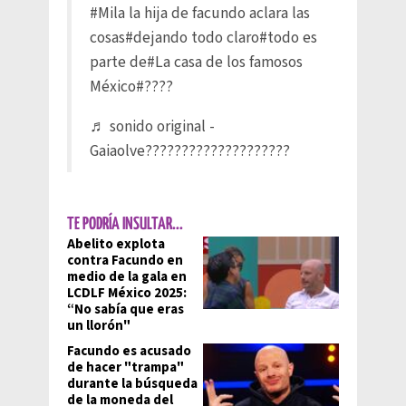
#Mila
la hija de facundo aclara las
cosas
#dejando
todo claro
#todo
es
parte de
#La
casa de los famosos
México
#????
♬ sonido original -
Gaiaolve????????????????????
TE PODRÍA INSULTAR...
Abelito explota
contra Facundo en
medio de la gala en
LCDLF México 2025:
“No sabía que eras
un llorón"
Facundo es acusado
de hacer "trampa"
durante la búsqueda
de la moneda del