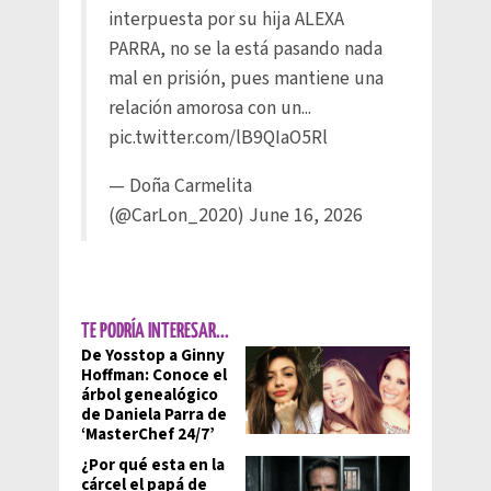
interpuesta por su hija ALEXA
PARRA, no se la está pasando nada
mal en prisión, pues mantiene una
relación amorosa con un...
pic.twitter.com/lB9QIaO5Rl
— Doña Carmelita
(@CarLon_2020)
June 16, 2026
TE PODRÍA INTERESAR...
De Yosstop a Ginny
Hoffman: Conoce el
árbol genealógico
de Daniela Parra de
‘MasterChef 24/7’
¿Por qué esta en la
cárcel el papá de