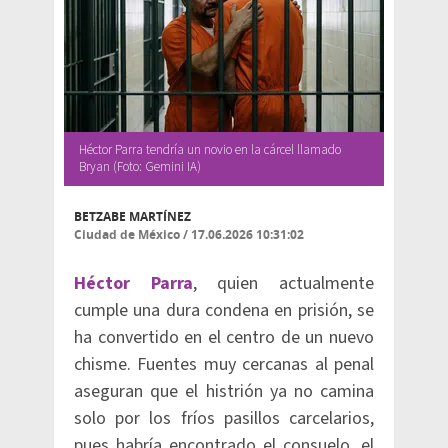
Héctor Parra tendría un novio en la cárcel llamado
Bryan (Foto: Gemini IA)
BETZABE MARTÍNEZ
Ciudad de México
/
17.06.2026 10:31:02
Héctor Parra
, quien actualmente
cumple una dura condena en prisión, se
ha convertido en el centro de un nuevo
chisme. Fuentes muy cercanas al penal
aseguran que el histrión ya no camina
solo por los fríos pasillos carcelarios,
pues habría encontrado el consuelo, el