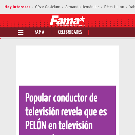
César Gastélum
Armando Hernández
Pérez Hilton
Yah
FAMA
CELEBRIDADES
Comparte esta noticia
Popular conductor de
televisión revela que es
PELÓN en televisión