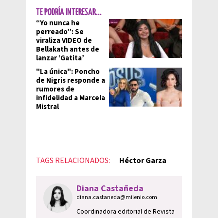
TE PODRÍA INTERESAR...
“Yo nunca he
perreado”: Se
viraliza VIDEO de
Bellakath antes de
lanzar ‘Gatita’
"La única": Poncho
de Nigris responde a
rumores de
infidelidad a Marcela
Mistral
TAGS RELACIONADOS:
Héctor Garza
Diana Castañeda
diana.castaneda@milenio.com
Coordinadora editorial de Revista