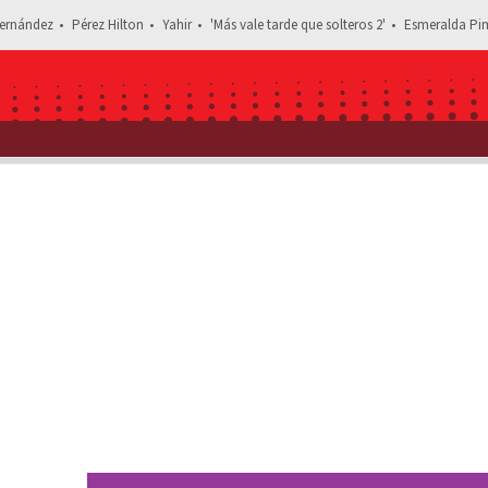
ernández
Pérez Hilton
Yahir
'Más vale tarde que solteros 2'
Esmeralda Pim
Estás leyendo: ¿Por crisis económica? Captan 