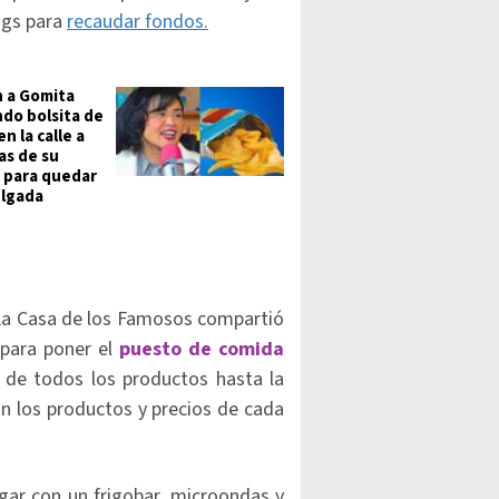
ogs para
recaudar fondos.
 a Gomita
do bolsita de
n la calle a
s de su
a para quedar
lgada
e La Casa de los Famosos compartió
para poner el
puesto de comida
de todos los productos hasta la
con los productos y precios de cada
gar con un frigobar, microondas y