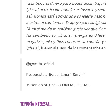
“Ella tiene el dinero para poder decir: ‘Aquí
iglesia’, pero decide trabajar, esforzarse y sent
así? Gomita está apoyando a su iglesia y eso n
a estrenar camioneta. Es apoyo para su iglesi
“A mí sí me da muchísimo gusto ver que Gomi
Ha cambiado su vibra, su energía es difere
negativas; ella y Dios conocen su corazón y 
iglesia”
, fueron algunos de los comentarios en 
@gomita_oficial
Respuesta a @a se llama “ Servir “
♬ sonido original - GOMITA_OFICIAL
TE PODRÍA INTERESAR...