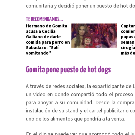
comunitaria y decidió poner un puesto de hot d
TE RECOMENDAMOS...
Hermano de Gomita
Captan
acusa a Cecilia
comien
Galliano de darle
papas e
comida para perro en
semana
Sabadazo: "Salí
cirugí
vomitando"
más de
Gomita pone puesto de hot dogs
A través de redes sociales, la exparticipante d
un video en donde compartió todo el proceso 
para apoyar a su comunidad. Desde la compra 
instalación de su stand y el cartel publicitario 
uno de los alimentos que pondría a la venta.
En el clip se puede ver que acomodó todo el lu