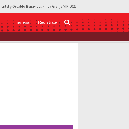
entel y Osvaldo Benavides
'La Granja VIP 2026
Ingresar
Regístrate
a Gomita atendiendo puesto de hot dogs afuera de una iglesia