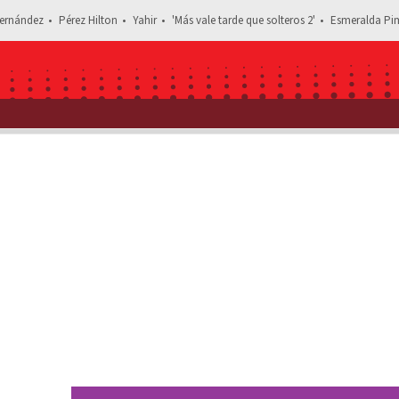
ernández
Pérez Hilton
Yahir
'Más vale tarde que solteros 2'
Esmeralda Pim
Estás leyendo: ‘Tu flechada está m