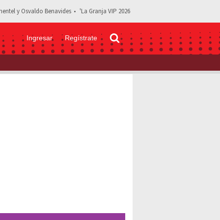
entel y Osvaldo Benavides
'La Granja VIP 2026
Ingresar
Regístrate
uerta’: Obligan declarar a Erick, 'enamorado' de Nataly Michel