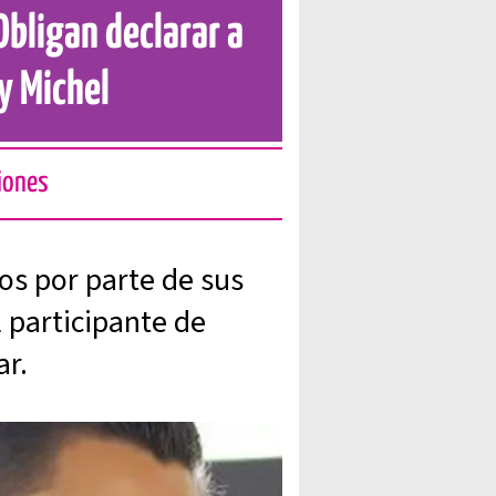
Obligan declarar a
y Michel
ciones
os por parte de sus
 participante de
r.