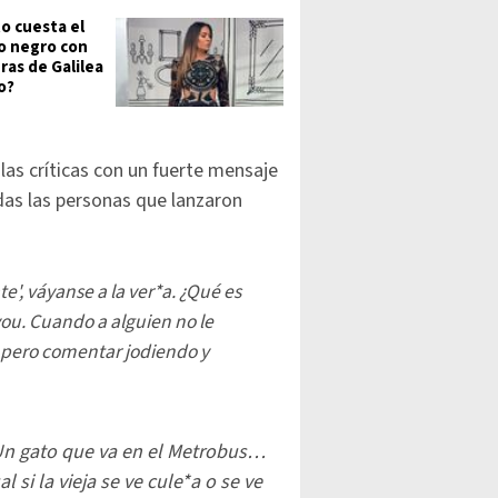
o cuesta el
o negro con
ras de Galilea
o?
las críticas con un fuerte mensaje
das las personas que lanzaron
e', váyanse a la ver*a. ¿Qué es
you. Cuando a alguien no le
 pero comentar jodiendo y
 Un gato que va en el Metrobus…
 si la vieja se ve cule*a o se ve