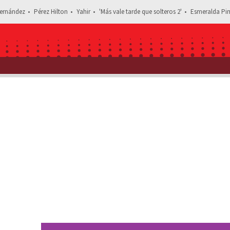
ernández
Pérez Hilton
Yahir
'Más vale tarde que solteros 2'
Esmeralda Pim
Estás leyendo: Estilista de Galilea Mon