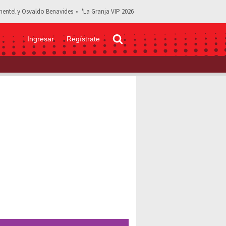
entel y Osvaldo Benavides
'La Granja VIP 2026
Ingresar
Regístrate
tijo llama “gatos” a quienes critican los looks de la conductora