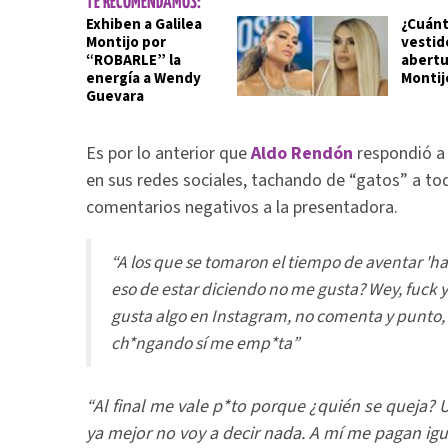
TE RECOMENDAMOS:
Exhiben a Galilea
¿Cuánt
Montijo por
vestid
“ROBARLE” la
abertu
energía a Wendy
Montij
Guevara
Es por lo anterior que
Aldo Rendón
respondió a 
en sus redes sociales, tachando de “gatos” a to
comentarios negativos a la presentadora.
“A los que se tomaron el tiempo de aventar 'hat
eso de estar diciendo no me gusta? Wey, fuck 
gusta algo en Instagram, no comenta y punto,
ch*ngando sí me emp*ta”
“Al final me vale p*to porque ¿quién se queja?
ya mejor no voy a decir nada. A mí me pagan igual