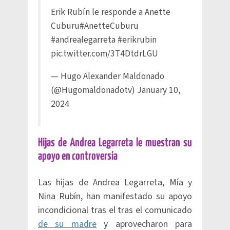
Erik Rubín le responde a Anette
Cuburu
#AnetteCuburu
#andrealegarreta
#erikrubin
pic.twitter.com/3T4DtdrLGU
— Hugo Alexander Maldonado
(@Hugomaldonadotv)
January 10,
2024
Hijas de Andrea Legarreta le muestran su
apoyo en controversia
Las hijas de Andrea Legarreta, Mía y
Nina Rubín, han manifestado su apoyo
incondicional tras el tras el comunicado
de su madre
y aprovecharon para