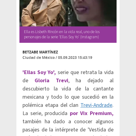
Ella es Lisbeth Rincón en la vida real, uno de los
personajes de la serie 'Ellas Soy Yo' (Instagram)
BETZABE MARTÍNEZ
Ciudad de México
/
05.09.2023 15:43:19
'Ellas Soy Yo',
serie que retrata la vida
de
Gloria Trevi
, ha dejado al
descubierto la vida de la cantante
mexicana y todo lo que sucedió en la
polémica etapa del clan
Trevi-Andrade
.
La serie, producida
por Vix Premium,
también ha dado a conocer algunos
pasajes de la intérprete de 'Vestida de