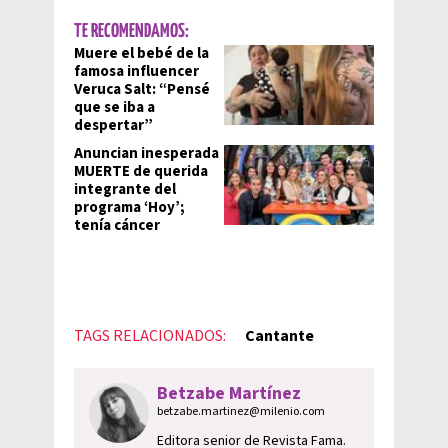
TE RECOMENDAMOS:
Muere el bebé de la
famosa influencer
Veruca Salt: “Pensé
que se iba a
despertar”
Anuncian inesperada
MUERTE de querida
integrante del
programa ‘Hoy’;
tenía cáncer
TAGS RELACIONADOS:
Cantante
Betzabe Martínez
betzabe.martinez@milenio.com
Editora senior de Revista Fama.