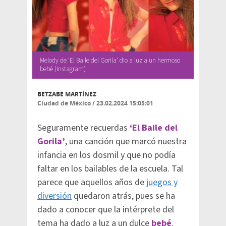
Melody de 'El Baile del Gorila' dio a luz a un hermoso
bebé (Instagram)
BETZABE MARTÍNEZ
Ciudad de México
/
23.02.2024 15:05:01
Seguramente recuerdas
‘El Baile del
Gorila’
, una canción que marcó nuestra
infancia en los dosmil y que no podía
faltar en los bailables de la escuela. Tal
parece que aquellos años de
juegos y
diversión
quedaron atrás, pues se ha
dado a conocer que la intérprete del
tema ha dado a luz a un dulce
bebé
.