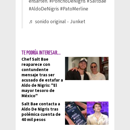
ensarten.
#PonchoDeNigris
#SaltBae
#AldoDeNigris
#PatoMerline
♬ sonido original - Junket
TE PODRÍA INTERESAR...
Chef Salt Bae
reaparece con
contundente
mensaje tras ser
acusado de estafar a
Aldo de Nigris: "El
mayor tesoro de
México"
Salt Bae contacta a
Aldo De Nigris tras
polémica cuenta de
40 mil pesos