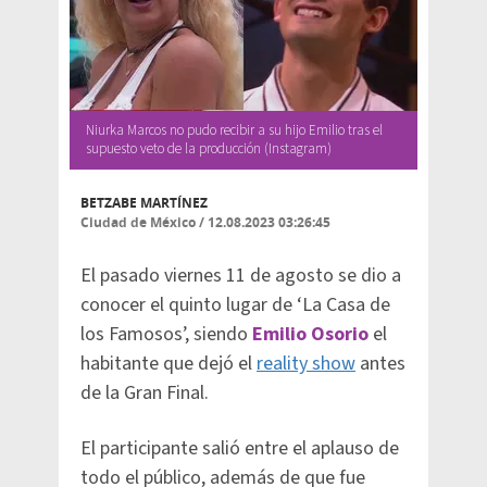
Niurka Marcos no pudo recibir a su hijo Emilio tras el
supuesto veto de la producción (Instagram)
BETZABE MARTÍNEZ
Ciudad de México
/
12.08.2023 03:26:45
El pasado viernes 11 de agosto se dio a
conocer el quinto lugar de ‘La Casa de
los Famosos’, siendo
Emilio Osorio
el
habitante que dejó el
reality show
antes
de la Gran Final.
El participante salió entre el aplauso de
todo el público, además de que fue