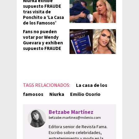
Niurka exhibe
supuesto FRAUDE
tras visita de
Ponchito a ‘La Casa
de los Famosos’
Fans no pueden
votar por Wendy
Guevara y exhiben
supuesto FRAUDE
TAGS RELACIONADOS:
La casa de los
famosos
Niurka
Emilio Osorio
Betzabe Martínez
betzabe.martinez@milenio.com
Editora senior de Revista Fama.
Escribo sobre celebridades,
entretenimiento y moda en la