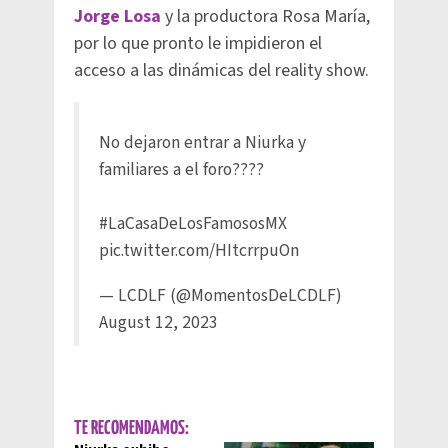
Jorge Losa
y la productora Rosa María,
por lo que pronto le impidieron el
acceso a las dinámicas del reality show.
No dejaron entrar a Niurka y
familiares a el foro????
#LaCasaDeLosFamososMX
pic.twitter.com/HItcrrpuOn
— LCDLF (@MomentosDeLCDLF)
August 12, 2023
TE RECOMENDAMOS: