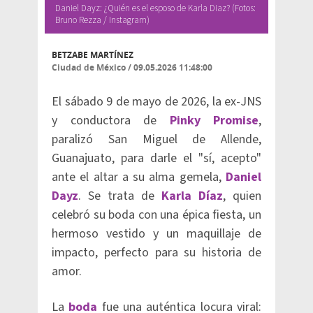
Daniel Dayz: ¿Quién es el esposo de Karla Diaz? (Fotos:
Bruno Rezza / Instagram)
BETZABE MARTÍNEZ
Ciudad de México
/
09.05.2026 11:48:00
El sábado 9 de mayo de 2026, la ex-JNS
y conductora de
Pinky Promise
,
paralizó San Miguel de Allende,
Guanajuato, para darle el "sí, acepto"
ante el altar a su alma gemela,
Daniel
Dayz
. Se trata de
Karla Díaz
, quien
celebró su boda con una épica fiesta, un
hermoso vestido y un maquillaje de
impacto, perfecto para su historia de
amor.
La
boda
fue una auténtica locura viral: