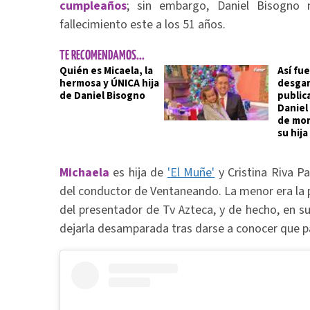
cumpleaños
; sin embargo, Daniel Bisogno n
fallecimiento este a los 51 años.
TE RECOMENDAMOS...
Quién es Micaela, la
Así fue
hermosa y ÚNICA hija
desgar
de Daniel Bisogno
public
Daniel
de mor
su hija
Michaela
es hija de
'El Muñe'
y Cristina Riva Pa
del conductor de Ventaneando. La menor era la 
del presentador de Tv Azteca, y de hecho, en 
dejarla desamparada tras darse a conocer que p