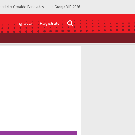
entel y Osvaldo Benavides
'La Granja VIP 2026
Ingresar
Regístrate
r el cumpleaños de su hija; cumplía 9 años la próxima semana