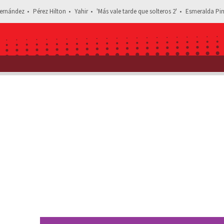
ernández
Pérez Hilton
Yahir
'Más vale tarde que solteros 2'
Esmeralda Pim
Estás leyendo: Daniel Bisogno no alcanzó a celebra