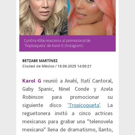
Cynthia Klibo reacciona al promocional de
'Tropicoqueta' de Karol G (Instagram)
BETZABE MARTÍNEZ
Ciudad de México
/
18.06.2025 14:00:21
Karol G
reunió a Anahí, Itatí Cantoral,
Gaby Spanic, Ninel Conde y Azela
Robinson para promocionar su
siguiente disco
'Tropicoqueta'
. La
reguetonera invitó a cinco actrices
mexicanas para grabar una "telenovela
mexicana" llena de dramatismo, llanto,