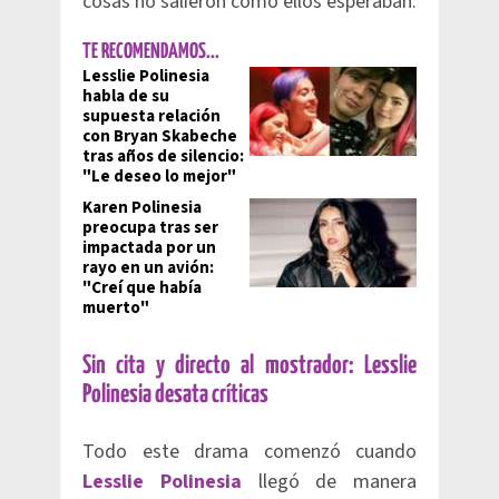
cosas no salieron como ellos esperaban.
TE RECOMENDAMOS...
Lesslie Polinesia
habla de su
supuesta relación
con Bryan Skabeche
tras años de silencio:
"Le deseo lo mejor"
Karen Polinesia
preocupa tras ser
impactada por un
rayo en un avión:
"Creí que había
muerto"
Sin cita y directo al mostrador: Lesslie
Polinesia desata críticas
Todo este drama comenzó cuando
Lesslie Polinesia
llegó de manera