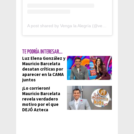
A post shared by Venga la Alegría (@vengalaalegria)
TE PODRÍA INTERESAR...
Luz Elena González y
Mauricio Barcelata
desatan críticas por
aparecer en la CAMA
juntos
¡Lo corrieron!
Mauricio Barcelata
revela verdadero
motivo por el que
DEJÓ Azteca