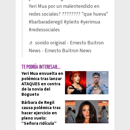
Yeri Mua por un malentendido en
redes sociales? ???????? "que hueva"
#barbaraderegil
#pleito
#yerimua
#redessociales
♬ sonido original - Ernesto Buitron
News - Ernesto Buitron News
TE PODRÍA INTERESAR...
Yeri Mua envuelta en
polémica tras lanzar
ATAQUES en contra
de la novia del
Bogueto
Bárbara de Regil
causa polémica tras
hacer ejercicio en
pleno vuelo:
“Señora ridícula”