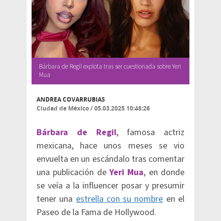
Bárbara de Regil explota tras ser cuestionada sobre Yeri
Mua
ANDREA COVARRUBIAS
Ciudad de México
/
05.03.2025 10:48:26
Bárbara de Regil
, famosa actriz
mexicana, hace unos meses se vio
envuelta en un escándalo tras comentar
una publicación de
Yeri Mua
, en donde
se veía a la influencer posar y presumir
tener una
estrella con su nombre
en el
Paseo de la Fama de Hollywood.