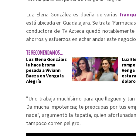
Luz Elena González es dueña de varias
franqu
está ubicada en Guadalajara. Se trata 'Farmacias S
conductora de Tv Azteca quedó notablemente a
ahorros y esfuerzos en echar andar este negocio
TE RECOMENDAMOS...
Luz Elena González
Luz El
le hace broma
rompe 
pesada a Viviann
Venga 
Baeza en Venga la
esta r
Alegría
doloro
"Uno trabaja muchísimo para que lleguen y tan 
Da mucha impotencia; te preocupas por tus emp
nada", argumentó la tapatía, quien afortunada
tampoco corren peligro.