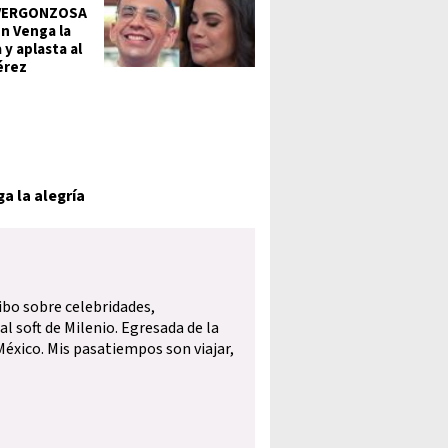
 VERGONZOSA
en Venga la
 y aplasta al
érez
a la alegría
ibo sobre celebridades,
l soft de Milenio. Egresada de la
éxico. Mis pasatiempos son viajar,