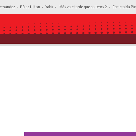
ernández
Pérez Hilton
Yahir
'Más vale tarde que solteros 2'
Esmeralda Pim
Estás leyendo: Asaltan negocio de Luz Elena Go