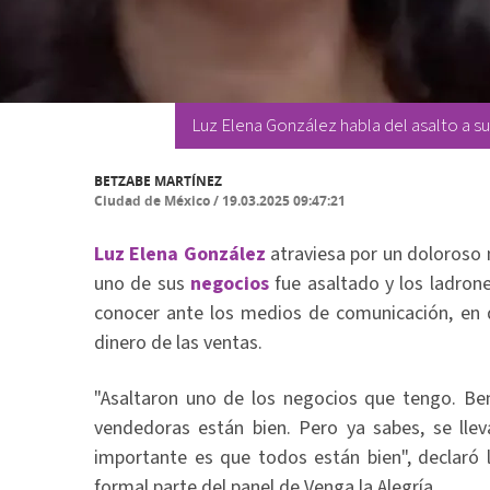
Luz Elena González habla del asalto a s
BETZABE MARTÍNEZ
Ciudad de México
/
19.03.2025 09:47:21
Luz Elena González
atraviesa por un doloroso 
uno de sus
negocios
fue asaltado y los ladrone
conocer ante los medios de comunicación, en 
dinero de las ventas.
"Asaltaron uno de los negocios que tengo. Ben
vendedoras están bien. Pero ya sabes, se lle
importante es que todos están bien", declaró 
formal parte del panel de Venga la Alegría.