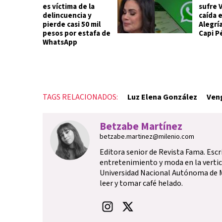
es víctima de la
sufre
delincuencia y
caída 
pierde casi 50 mil
Alegría
pesos por estafa de
Capi P
WhatsApp
TAGS RELACIONADOS:
Luz Elena González
Veng
Betzabe Martínez
betzabe.martinez@milenio.com
Editora senior de Revista Fama. Escr
entretenimiento y moda en la vertica
Universidad Nacional Autónoma de M
leer y tomar café helado.