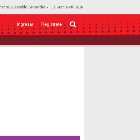
entel y Osvaldo Benavides
'La Granja VIP 2026
Ingresar
Regístrate
nzález; se llevan el dinero de las ventas: "Me da impotencia"