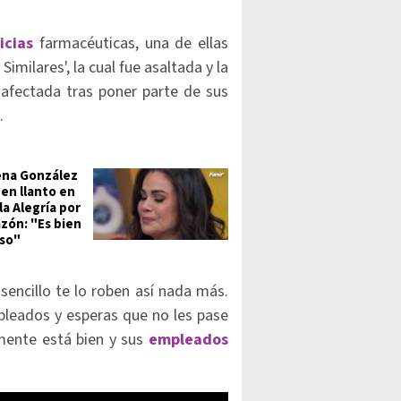
icias
farmacéuticas, una de ellas
imilares', la cual fue asaltada y la
fectada tras poner parte de sus
.
ena González
en llanto en
la Alegría por
azón: "Es bien
so"
sencillo te lo roben así nada más.
leados y esperas que no les pase
mente está bien y sus
empleados