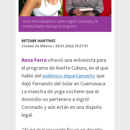
Anna Ferro despotrica contra Ingrid Coronado y le
manda fuerte mensaje (Instagram)
BETZABE MARTÍNEZ
Ciudad de México
/
25.01.2024 15:27:01
Anna Ferro
ofreció una entrevista para
el programa de Anette Cuburu, en el que
habló del
polémico departamento
que
dejó Fernando del Solar en Cuernavaca.
La maestra de yoga sostiene que el
domicilio no pertenece a Ingrid
Coronado y aún están en una disputa
legal.
“Si no mal recuerdo fui yo en decirle: