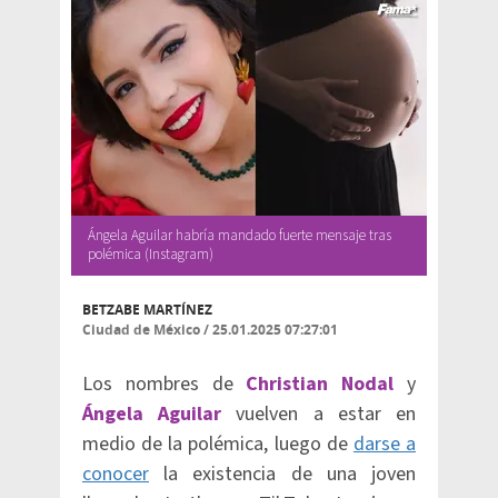
Ángela Aguilar habría mandado fuerte mensaje tras
polémica (Instagram)
BETZABE MARTÍNEZ
Ciudad de México
/
25.01.2025 07:27:01
Los nombres de
Christian Nodal
y
Ángela Aguilar
vuelven a estar en
medio de la polémica, luego de
darse a
conocer
la existencia de una joven