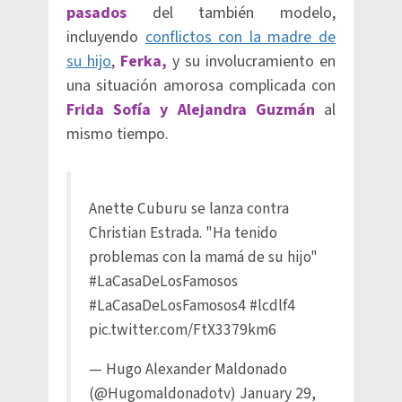
pasados
del también modelo,
incluyendo
conflictos con la madre de
su hijo
,
Ferka,
y su involucramiento en
una situación amorosa complicada con
Frida Sofía y Alejandra Guzmán
al
mismo tiempo.
Anette Cuburu se lanza contra
Christian Estrada. "Ha tenido
problemas con la mamá de su hijo"
#LaCasaDeLosFamosos
#LaCasaDeLosFamosos4
#lcdlf4
pic.twitter.com/FtX3379km6
— Hugo Alexander Maldonado
(@Hugomaldonadotv)
January 29,