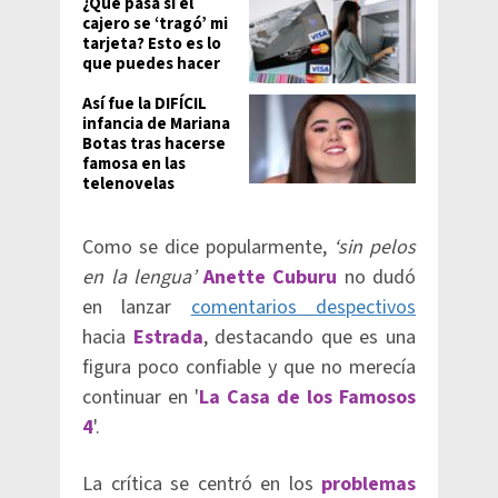
¿Qué pasa si el
cajero se ‘tragó’ mi
tarjeta? Esto es lo
que puedes hacer
Así fue la DIFÍCIL
infancia de Mariana
Botas tras hacerse
famosa en las
telenovelas
Como se dice popularmente,
‘sin pelos
en la lengua’
Anette Cuburu
no dudó
en lanzar
comentarios despectivos
hacia
Estrada
, destacando que es una
figura poco confiable y que no merecía
continuar en '
La Casa de los Famosos
4
'.
La crítica se centró en los
problemas