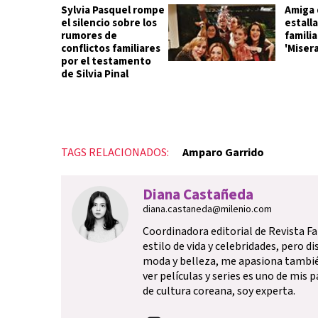
Sylvia Pasquel rompe
Amiga d
el silencio sobre los
estalla
rumores de
familia
conflictos familiares
'Miser
por el testamento
de Silvia Pinal
TAGS RELACIONADOS:
Amparo Garrido
Diana Castañeda
diana.castaneda@milenio.com
Coordinadora editorial de Revista F
estilo de vida y celebridades, pero d
moda y belleza, me apasiona tambi
ver películas y series es uno de mis 
de cultura coreana, soy experta.