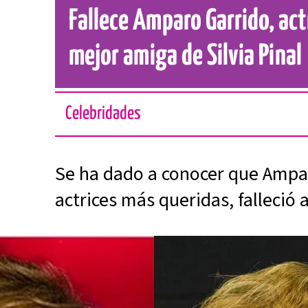
Fallece Amparo Garrido, actr
mejor amiga de Silvia Pinal
Celebridades
Se ha dado a conocer que Ampar
actrices más queridas, falleció 