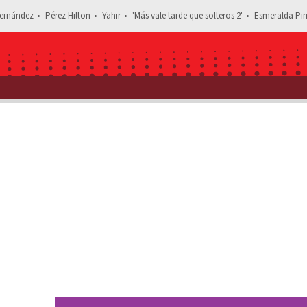
ernández
Pérez Hilton
Yahir
'Más vale tarde que solteros 2'
Esmeralda Pim
Estás leyendo: Fallece Am