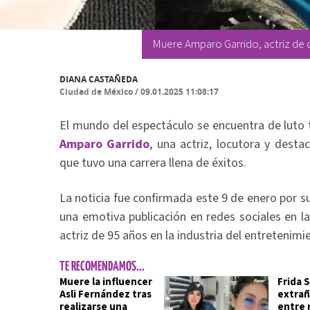
Muere Amparo Garrido, actriz de 
DIANA CASTAÑEDA
Ciudad de México
/
09.01.2025 11:08:17
El mundo del espectáculo se encuentra de luto tr
Amparo Garrido
, una actriz, locutora y desta
que tuvo una carrera llena de éxitos.
La noticia fue confirmada este 9 de enero por su
una emotiva publicación en redes sociales en l
actriz de 95 años en la industria del entretenimi
TE RECOMENDAMOS...
Muere la influencer
Frida 
Asli Fernández tras
extrañ
realizarse una
entre 