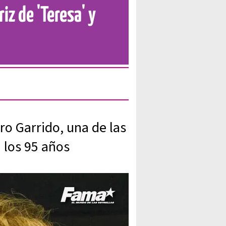
iz de 'Teresa' y
o Garrido, una de las
a los 95 años