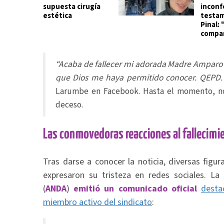
supuesta cirugía
inconf
estética
testam
Pinal:
compar
“Acaba de fallecer mi adorada Madre Amparo 
que Dios me haya permitido conocer. QEPD. M
Larumbe en Facebook. Hasta el momento, no
deceso.
Las conmovedoras reacciones al fallecimi
Tras darse a conocer la noticia, diversas figur
expresaron su tristeza en redes sociales. La 
(
ANDA
)
emitió un comunicado oficial
desta
miembro activo del sindicato
: