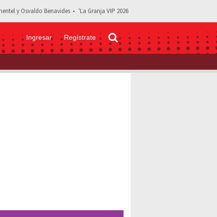
entel y Osvaldo Benavides
'La Granja VIP 2026
Ingresar
Regístrate
paro Garrido, actriz de 'Teresa' y mejor amiga de Silvia Pinal