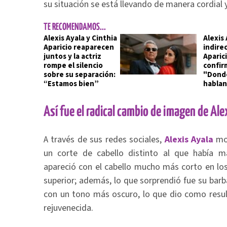
su situación se está llevando de manera cordial y
TE RECOMENDAMOS...
Alexis Ayala y Cinthia
Alexis
Aparicio reaparecen
indirec
juntos y la actriz
Aparici
rompe el silencio
confir
sobre su separación:
"Donde
“Estamos bien”
hablan
Así fue el radical cambio de imagen de Alex
A través de sus redes sociales,
Alexis Ayala
mos
un corte de cabello distinto al que había m
apareció con el cabello mucho más corto en los
superior; además, lo que sorprendió fue su bar
con un tono más oscuro, lo que dio como res
rejuvenecida.