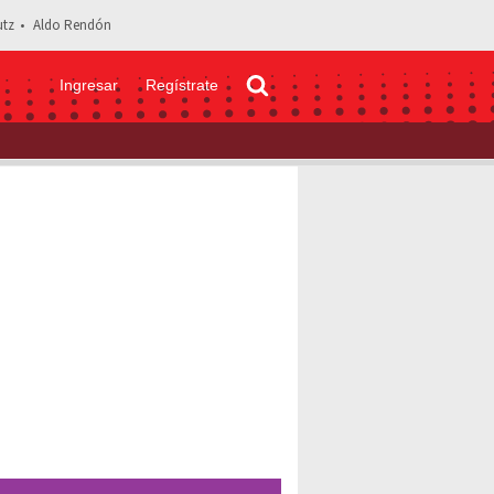
tz
Aldo Rendón
Ingresar
Regístrate
ambio de imagen tras anunciar su divorcio de Cinthia Aparicio