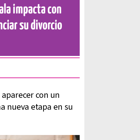
yala impacta con
ciar su divorcio
l aparecer con un
na nueva etapa en su