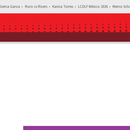
Gema Garoa
Roro vs Rivers
Karina Torres
LCDLF México 2026
Memo Schu
Estás leyendo: ¿Cerrando ciclos? Alexis Ayala impacta con c