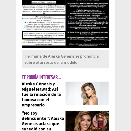
Hermana de Aleska Génesis se pronuncia
sobre el arresto de la modelo
TE PODRÍA INTERESAR...
Aleska Génesis y
Miguel Mawad: Así
fue la relación de la
famosa con el
empresario
"No soy
delincuente": Aleska
Génesis aclara qué
sucedió con su