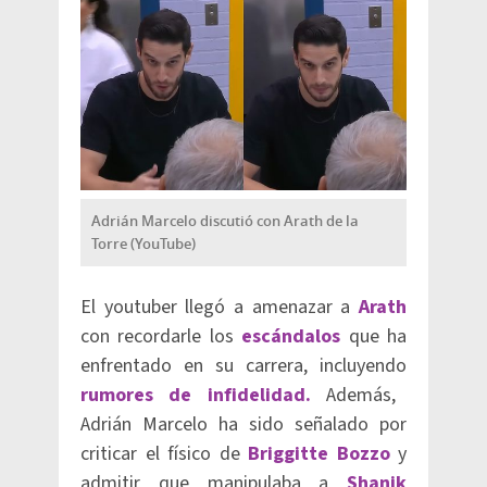
Adrián Marcelo discutió con Arath de la
Torre (YouTube)
El youtuber llegó a amenazar a
Arath
con recordarle los
escándalos
que ha
enfrentado en su carrera, incluyendo
rumores de infidelidad.
Además,
Adrián Marcelo ha sido señalado por
criticar el físico de
Briggitte Bozzo
y
admitir que manipulaba a
Shanik